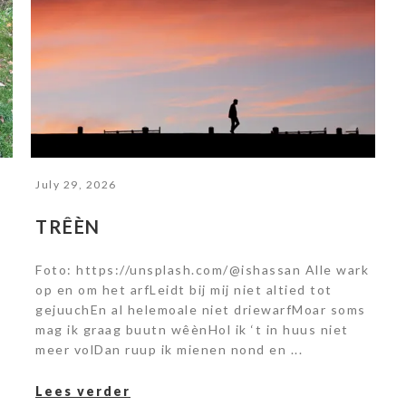
July 29, 2026
TRÊÈN
Foto: https://unsplash.com/@ishassan Alle wark
op en om het arfLeidt bij mij niet altied tot
gejuuchEn al helemoale niet driewarfMoar soms
mag ik graag buutn wêènHol ik ‘t in huus niet
meer volDan ruup ik mienen nond en ...
Lees verder